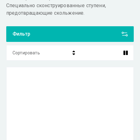
Специально сконструированные ступени,
предотвращающие скольжение.
Фильтр
Сортировать
Цена - убывание
Цена - возрастание
Название - Я-А
Название - А-Я